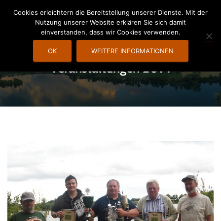
Cookies erleichtern die Bereitstellung unserer Dienste. Mit der
Nutzung unserer Website erklären Sie sich damit
N
einverstanden, dass wir Cookies verwenden.
A
V
OK
WEITERE INFORMATIONEN
I
Veranstaltungen 2014
G
A
T
I
O
N
U
M
S
C
H
A
L
T
E