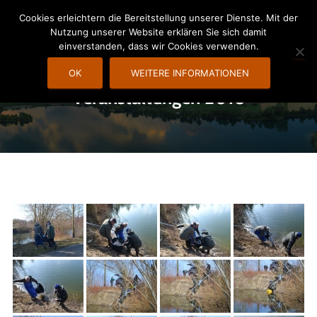
Cookies erleichtern die Bereitstellung unserer Dienste. Mit der
Nutzung unserer Website erklären Sie sich damit
N
einverstanden, dass wir Cookies verwenden.
A
V
OK
WEITERE INFORMATIONEN
I
Veranstaltungen 2018
G
A
T
I
O
N
U
M
S
C
H
A
L
T
E