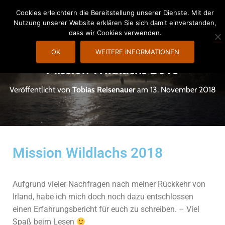
Cookies erleichtern die Bereitstellung unserer Dienste. Mit der
Nutzung unserer Website erklären Sie sich damit einverstanden,
N
dass wir Cookies verwenden.
A
V
OK
WEITERE INFORMATIONEN
I
Mission Wildlachs 2018
G
A
Veröffentlicht von
Tobias Reisenauer
am
13. November 2018
T
I
O
N
U
M
Mission Wildlachs 2018
S
C
H
Aufgrund vieler Nachfragen nach meiner Rückkehr von
A
Irland, habe ich mich doch noch dazu entschlossen
L
einen Erfahrungsbericht für euch zu schreiben. – Viel
T
Spaß beim Lesen
E